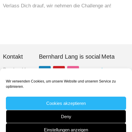
Verlass Dich drauf, wir nehmen die Challenge an!
Kontakt
Bernhard Lang is social
Meta
Bernhard Lang
Impressum
Am Alpenblick 1
Datenschutz
Wir verwenden Cookies, um unsere Website und unseren Service zu
86863
optimieren.
Cookie-
Langenneufnach
Suche
Richtlinie
Cookies akzeptieren
Kontakt
+49 162 3 70 36
96
Deny
Einstellungen anzeigen