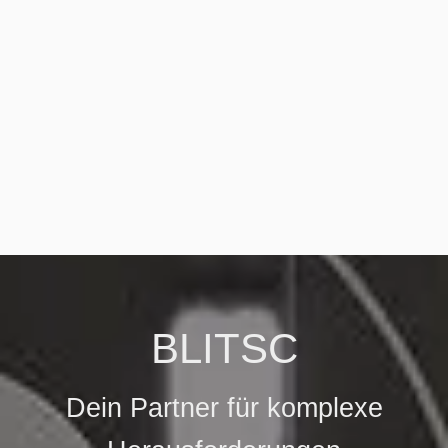
Wer aufhört besser zu
werden, hat aufgehört gut
zu sein.



BLITSC
Dein Partner für komplexe